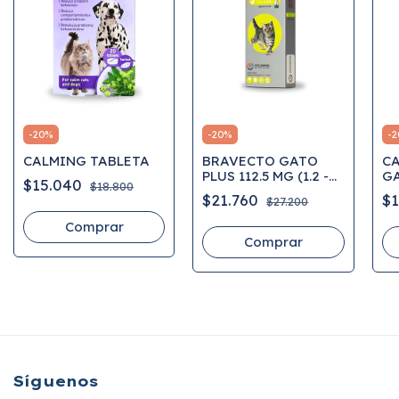
-
20
%
-
20
%
-
2
CALMING TABLETA
BRAVECTO GATO
CA
PLUS 112.5 MG (1.2 -
G
$15.040
$18.800
2.8 KG)
$21.760
$
$27.200
Síguenos