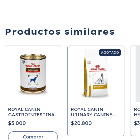
Productos similares
AGOTADO
ROYAL CANIN
ROYAL CANIN
RO
GASTROINTESTINAL
URINARY CANINE
H
CANINE LATA
S/O 1.5KG
FE
$5.000
$20.800
$3