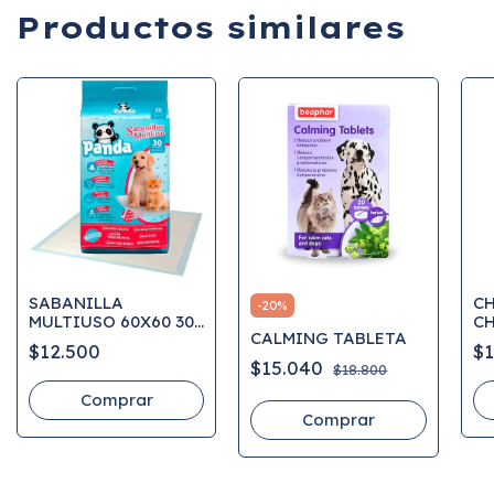
Productos similares
SABANILLA
C
-
20
%
MULTIUSO 60X60 30
C
CALMING TABLETA
UNIDADES PANDA
RE
$12.500
$1
$15.040
$18.800